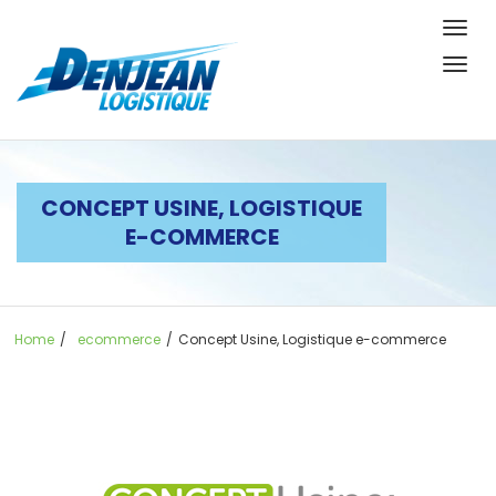
Togg
navig
Togg
navig
CONCEPT USINE, LOGISTIQUE
E-COMMERCE
Home
/
ecommerce
/
Concept Usine, Logistique e-commerce