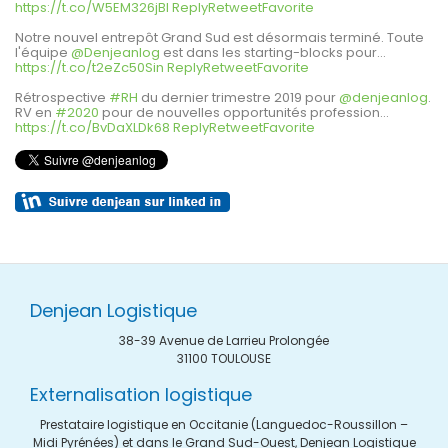
https://t.co/W5EM326jBI
Reply
Retweet
Favorite
Notre nouvel entrepôt Grand Sud est désormais terminé. Toute
l'équipe
@Denjeanlog
est dans les starting-blocks pour…
https://t.co/t2eZc50Sin
Reply
Retweet
Favorite
Rétrospective
#RH
du dernier trimestre 2019 pour
@denjeanlog
.
RV en
#2020
pour de nouvelles opportunités profession…
https://t.co/BvDaXLDk68
Reply
Retweet
Favorite
Denjean Logistique
38-39 Avenue de Larrieu Prolongée
31100 TOULOUSE
Externalisation logistique
Prestataire logistique en Occitanie (Languedoc-Roussillon –
Midi Pyrénées) et dans le Grand Sud-Ouest, Denjean Logistique