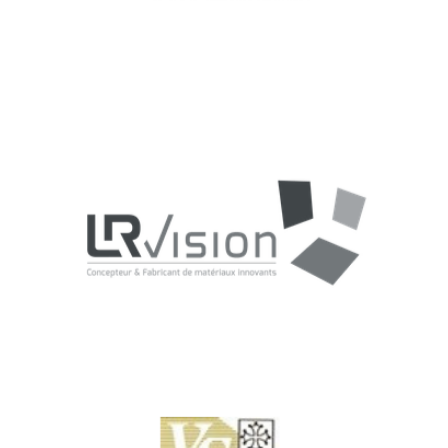
LRVISION, LOGISTIQUE INDUSTRIELLE
LRVision apporte des solutions novatrices dans les domaines
des parements de bétons architectoniques et celui de la chimie
pour le BTP. Elle s’appuie sur Denjean Logistique pour stocker et
distribuer ses produits.
VIGNERONS DU SUD-OUEST, LOGISTIQUE AGRO-