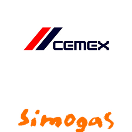
CEMEX, LOGISTIQUE INDUSTRIELLE
Denjean Logistique imagine des solutions innovantes pour la
logistique des adjuvants et le pilotage des transports.
SIMOGAS, LOGISTIQUE E-COMMERCE
La vente des planchas espagnoles en France passe désormais
par Denjean Logistique.