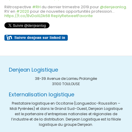
Rétrospective
#RH
du dernier trimestre 2019 pour
@denjeanlog
.
RV en
#2020
pour de nouvelles opportunités profession…
https://t.co/BvDaXLDk68
Reply
Retweet
Favorite
Denjean Logistique
38-39 Avenue de Larrieu Prolongée
31100 TOULOUSE
Externalisation logistique
Prestataire logistique en Occitanie (Languedoc-Roussillon –
Midi Pyrénées) et dans le Grand Sud-Ouest, Denjean Logistique
est le partenaire d’entreprises nationales et régionales de
l’industrie et de la distribution. Denjean Logistique est la filiale
logistique du groupe Denjean.