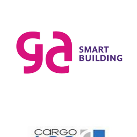
EQUILAB, LOGISTIQUE INDUSTRIELLE
Denjean Logistique prend en charge le stockage de certains
équipements pour Equilab, filiale matériel Groupe GA.
CARGO LOG, LOGISTIQUE DISTRIBUTION
Denjean Logistique a accompagné le Groupe CARGO dans la