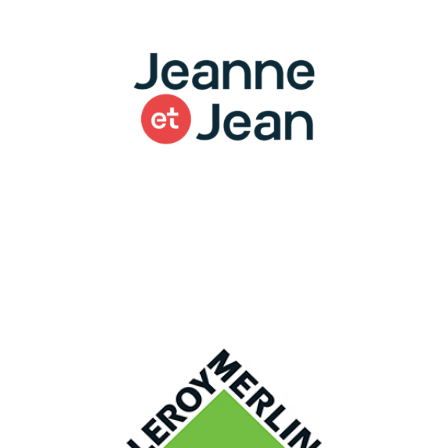
JEANNE ET JEAN, LOGISTIQUE E-COMMERCE
Spécialiste du fauteuil de relaxation et du fauteuil releveur,
Jeanne et Jean s'appuie sur l'expertise et le savoir-faire de
Denjean logistique pour accompagner son développement.
LEROY MERLIN, LOGISTIQUE DISTRIBUTION
Leroy Merlin livre ses magasins et clients du Sud-Ouest depuis
l'entrepôt de Denjean Logistique dans la Zone Grand Sud.