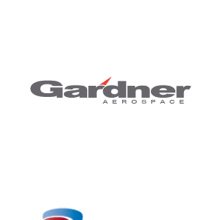
GARDNER, LOGISTIQUE AÉRONAUTIQUE
Denjean Logistique a assuré les prestations logistiques et
opérations à valeur ajoutée liées aux meubles électriques A320.
LACROIX, LOGISTIQUE INDUSTRIELLE
Denjean Logistique assure la logistique des matières sèches