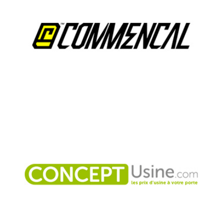
COMMENCAL, LOGISTIQUE MULTICANAL
Le fabricant de VTT confie sa logistique européenne à Denjean
Logistique: logistique de la boutique e-commerce et vente
indirecte.
CONCEPT USINE, LOGISTIQUE E-COMMERCE
E-marchand spécialiste de l'aménagement et du mobilier,
Negolux externalise la logistique pour son site concept-
usine.com et les places de marché.