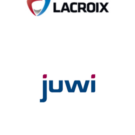
pour la fabrication des solutions pyrotechniques pour la
défense.
JUWI, LOGISTIQUE INDUSTRIELLE
Juwi, opérateur dans les énergies renouvelables, fait appel à
Denjean Logistique pour un projet de ferme solaire régional.