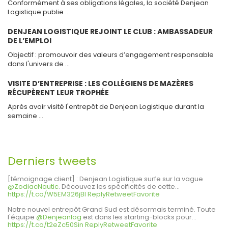
Conformément à ses obligations légales, la société Denjean
Logistique publie …
DENJEAN LOGISTIQUE REJOINT LE CLUB : AMBASSADEUR
DE L’EMPLOI
Objectif : promouvoir des valeurs d’engagement responsable
dans l'univers de …
VISITE D’ENTREPRISE : LES COLLÉGIENS DE MAZÈRES
RÉCUPÈRENT LEUR TROPHÉE
Après avoir visité l'entrepôt de Denjean Logistique durant la
semaine …
Derniers tweets
[témoignage client] : Denjean Logistique surfe sur la vague
@ZodiacNautic
. Découvez les spécificités de cette…
https://t.co/W5EM326jBI
Reply
Retweet
Favorite
Notre nouvel entrepôt Grand Sud est désormais terminé. Toute
l'équipe
@Denjeanlog
est dans les starting-blocks pour…
https://t.co/t2eZc50Sin
Reply
Retweet
Favorite