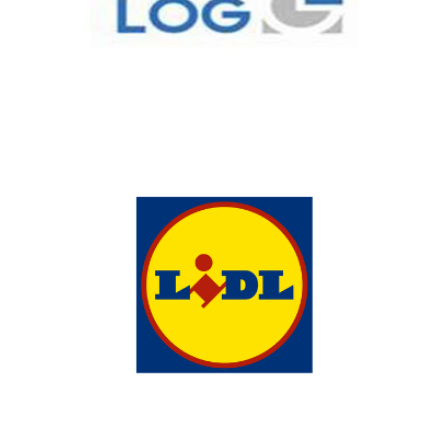
mise en place d'une logistique centralisée.
LIDL, LOGISTIQUE DISTRIBUTION
Lidl externalise une partie de sa logistique auprès de Denjean
Logistique.