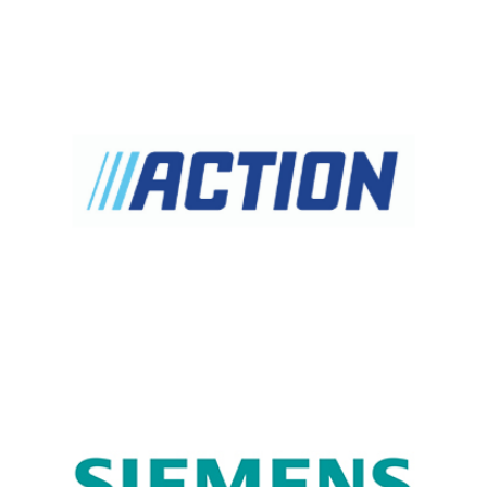
ACTION, LOGISTIQUE DISTRIBUTION
Denjean Logistique massifie les flux en amont des plateformes
Sud-Est et Sud-Ouest.
SIEMENS, LOGISTIQUE INDUSTRIELLE
Pour sa branche Automotive, Denjean Logistique a assuré la
gestion des produits finis à destination des constructeurs et