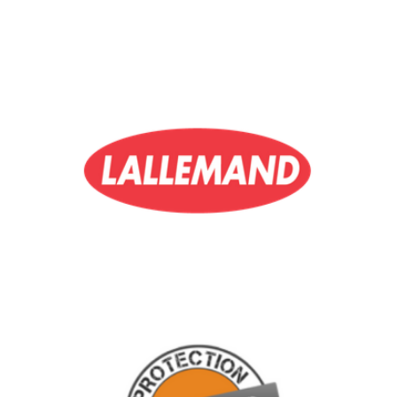
LALLEMAND, LOGISTIQUE INDUSTRIELLE
Denjean Logistique prend en charge la logistique du Leader
mondial dans le développement, la production et la mise en
marché de levures, bactéries et ingrédients dérivés.
FAJEPRO, LOGISTIQUE DISTRIBUTION