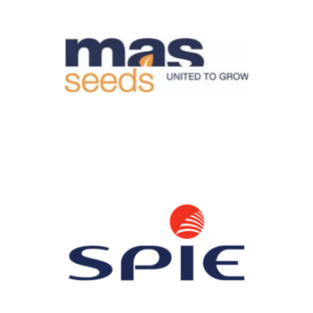
MAISADOUR, LOGISTIQUE AGRO-ALIMENTAIRE
MAS Seeds est un des leaders européens de production de
semences de maïs et oléagineux. Denjean Logistique
l’accompagne sur du stockage en température dirigée.
SPIE CITYNETWORKS, LOGISTIQUE INDUSTRIELLE
Spie CityNetworks réorganise la gestion de son activité chantier
réseau et concentre la valeur ajoutée de ses techniciens en
confiant la gestion logistique de ses flux amont à Denjean
Logistique.