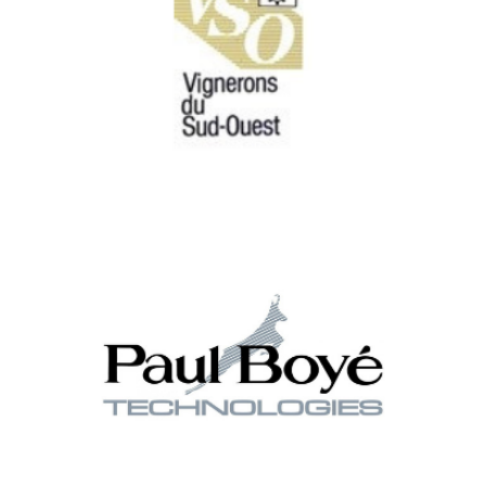
ALIMENTAIRE
Les vignerons du Sud-Ouest, regroupement de caves régionales,
nous confient la préparation de leurs commandes pour la
grande distribution.
PAUL BOYÉ, LOGISTIQUE TEXTILE
Paul Boyé, fabricant d'uniformes, de tenues de combat, et
d'équipements de sécurité fait appel à Denjean Logistique pour le
stockage de ses uniformes.