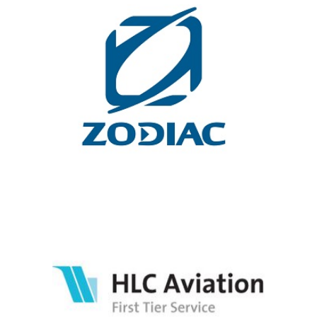
ZODIAC NAUTIC, LOGISTIQUE INDUSTRIELLE
Zodiac Nautic, fabriquant de bateaux pneumatiques, confie sa
logistique à Denjean Logistique.
HLC AVIATION, LOGISTIQUE AÉRONAUTIQUE
HLC Aviation fournit des consommables aux usines Airbus de
Hambourg, Stade et Brême depuis près de 30 ans. Aujourd’hui
l'entreprise s’appuie sur Denjean Logistique pour stocker et
distribuer ses produits sur les usines de Toulouse.