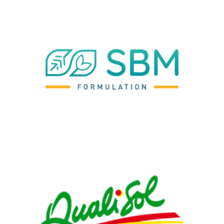
SBM FORMULATION, LOGISTIQUE INDUSTRIELLE
Denjean Logistique assure le stockage saisonnier de tous les
produits de conditionnement.
QUALISOL, LOGISTIQUE AGRO-ALIMENTAIRE
Denjean Logistique assure le stockage bi-température des
produits de la coopérative.