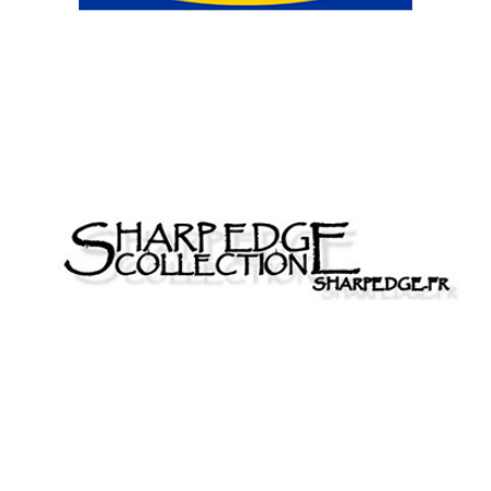
SHARP EDGE, LOGISTIQUE E-COMMERCE
Un partenariat à long terme pour servir les collectionneurs de
produits dérivés, collectors et reproductions officielles.