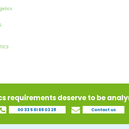
istics
S
TICS
ics requirements deserve to be analys
00 33 5 61 69 03 28
Contact us